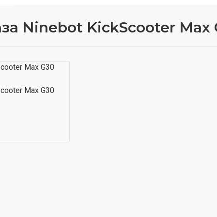
 НАС
за Ninebot KickScooter Max
+7 (901) 710-25-75