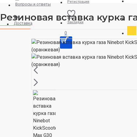
О
Регистрация
Вопросы и ответы
Резиновая вставка курка га
Закладки
Доставка
0