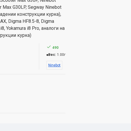
kScooter Max G30P, Ninebot
er Max G30LP, Segway Ninebot
падении конструкции курка),
X, Digma HF8.5-8, Digma
8, Yokamura i8 Pro, аналоги на
трукции курка)
490
Вес:
1.00г
Ninebot