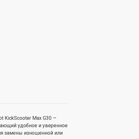
ot KickScooter Max G30 —
вающий удобное и уверенное
ля замены изношенной или