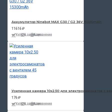
Аккумулятор Ninebot MAX G30 / G2 36V 15300mAh
11616 ₽
Купить
В закладки
В сравнение
Усиленная камера 10x2.50 для электросамокатов с ве
176 ₽
Купить
В закладки
В сравнение