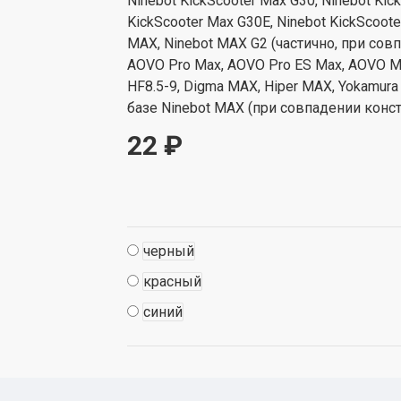
Ninebot KickScooter Max G30, Ninebot Kic
KickScooter Max G30E, Ninebot KickScoot
MAX, Ninebot MAX G2 (частично, при сов
AOVO Pro Max, AOVO Pro ES Max, AOVO MA
HF8.5-9, Digma MAX, Hiper MAX, Yokamura i
базе Ninebot MAX (при совпадении конс
22 ₽
черный
красный
синий