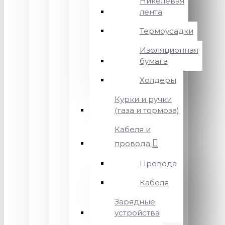
Никелевая
лента
Термоусадки
Изоляционная
бумага
Холдеры
Курки и ручки
(газа и тормоза)
Кабеля и
провода
Провода
Кабеля
Зарядные
устройства