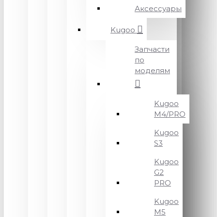
Аксессуары
Kugoo
Запчасти
по
моделям
Kugoo
M4/PRO
Kugoo
S3
Kugoo
G2
PRO
Kugoo
M5