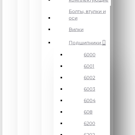
Болты, втулки и
оси
Вилки
Подшипники
6000
6001
6002
6003
6004
608
6200
6202