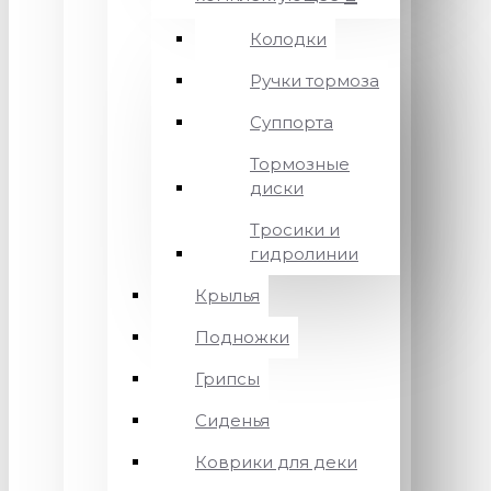
Колодки
Ручки тормоза
Суппорта
Тормозные
диски
Тросики и
гидролинии
Крылья
Подножки
Грипсы
Сиденья
Коврики для деки