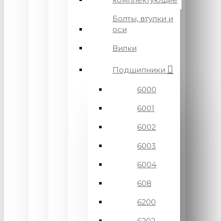
Болты, втулки и
оси
Вилки
Подшипники
6000
6001
6002
6003
6004
608
6200
6202