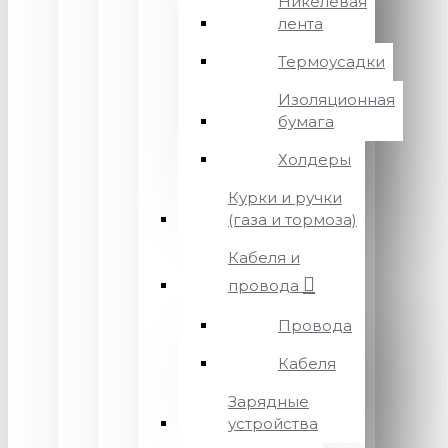
Никелевая
лента
Термоусадки
Изоляционная
бумага
Холдеры
Курки и ручки
(газа и тормоза)
Кабеля и
провода
Провода
Кабеля
Зарядные
устройства