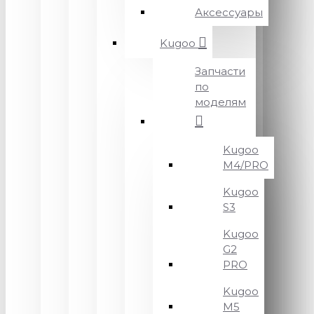
Аксессуары
Kugoo
Запчасти
по
моделям
Kugoo
M4/PRO
Kugoo
S3
Kugoo
G2
PRO
Kugoo
M5