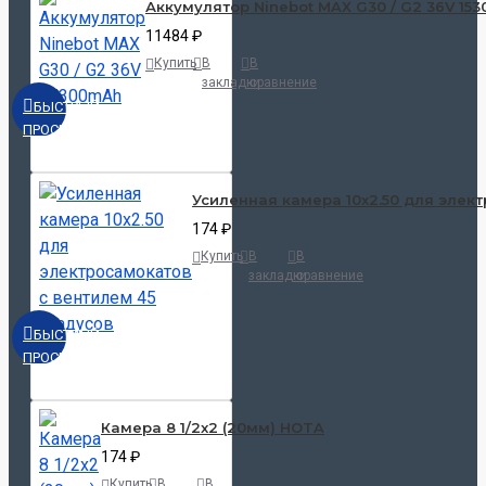
Аккумулятор Ninebot MAX G30 / G2 36V 15
11484 ₽
Купить
В
В
закладки
сравнение
БЫСТРЫЙ
ПРОСМОТР
Усиленная камера 10x2.50 для элект
174 ₽
Купить
В
В
закладки
сравнение
БЫСТРЫЙ
ПРОСМОТР
Камера 8 1/2x2 (20мм) HOTA
174 ₽
Купить
В
В