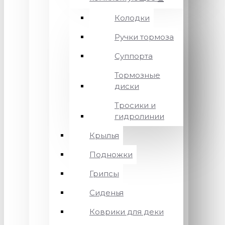
Колодки
Ручки тормоза
Суппорта
Тормозные
диски
Тросики и
гидролинии
Крылья
Подножки
Грипсы
Сиденья
Коврики для деки