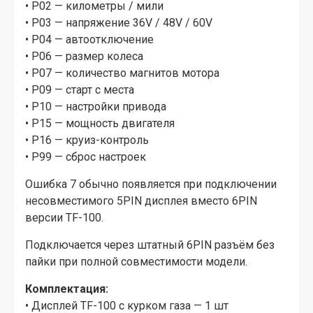
• P02 — километры / мили
• P03 — напряжение 36V / 48V / 60V
• P04 — автоотключение
• P06 — размер колеса
• P07 — количество магнитов мотора
• P09 — старт с места
• P10 — настройки привода
• P15 — мощность двигателя
• P16 — круиз-контроль
• P99 — сброс настроек
Ошибка 7 обычно появляется при подключении
несовместимого 5PIN дисплея вместо 6PIN
версии TF-100.
Подключается через штатный 6PIN разъём без
пайки при полной совместимости модели.
Комплектация:
• Дисплей TF-100 с курком газа — 1 шт