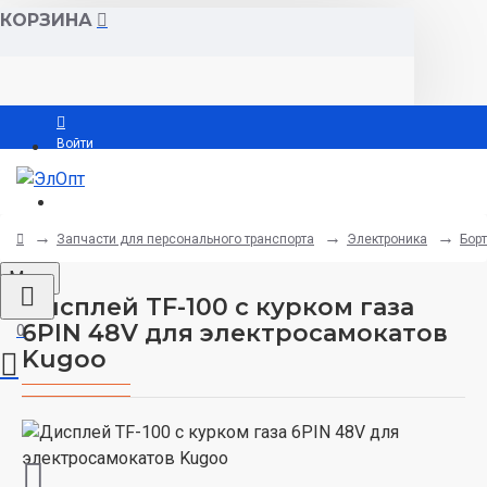
КОРЗИНА
Войти
Регистрация
Запчасти для персонального транспорта
Электроника
Бор
Menu
Дисплей TF-100 с курком газа
6PIN 48V для электросамокатов
0
Kugoo