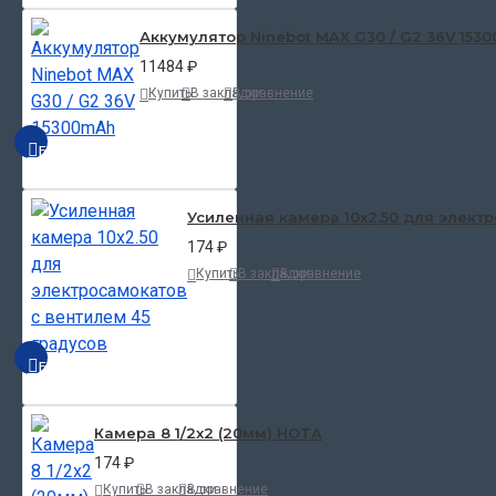
Аккумулятор Ninebot MAX G30 / G2 36V 153
11484 ₽
Купить
В закладки
В сравнение
БЫСТРЫЙ ПРОСМОТР
Усиленная камера 10x2.50 для электр
174 ₽
Купить
В закладки
В сравнение
БЫСТРЫЙ ПРОСМОТР
Камера 8 1/2x2 (20мм) HOTA
174 ₽
Купить
В закладки
В сравнение