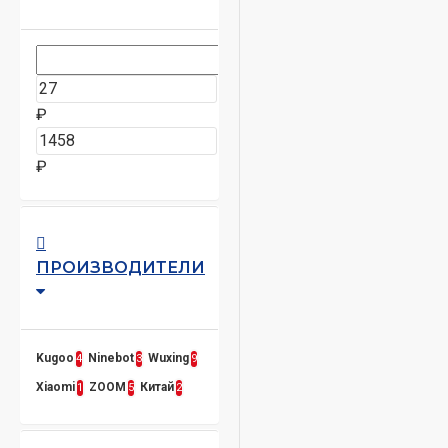
₽
₽
ПРОИЗВОДИТЕЛИ
Kugoo
Ninebot
Wuxing
4
3
9
Xiaomi
ZOOM
Китай
1
5
2