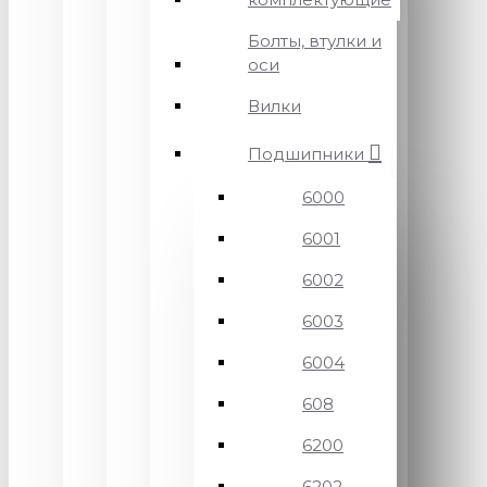
Болты, втулки и
оси
Вилки
Подшипники
6000
6001
6002
6003
6004
608
6200
6202