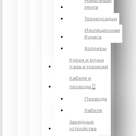
Никелевая
лента
Термоусадки
Изоляционная
бумага
Холдеры
Курки и ручки
(газа и тормоза)
Кабеля и
провода
Провода
Кабеля
Зарядные
устройства