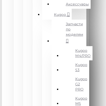
Аксессуары
Kugoo
Запчасти
по
моделям
Kugoo
M4/PRO
Kugoo
S3
Kugoo
G2
PRO
Kugoo
M5