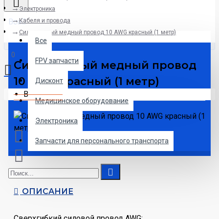
Электроника
Все
Кабеля и провода
Силиконовый медный провод 10 AWG красный (1 метр)
Все
0
FPV запчасти
Силиконовый медный провод
10 AWG красный (1 метр)
Дисконт
Ваша корзина пуста!
Медицинское оборудование
Электроника
Запчасти для персонального транспорта
ОПИСАНИЕ
Сверхгибкий силовой провод AWG: