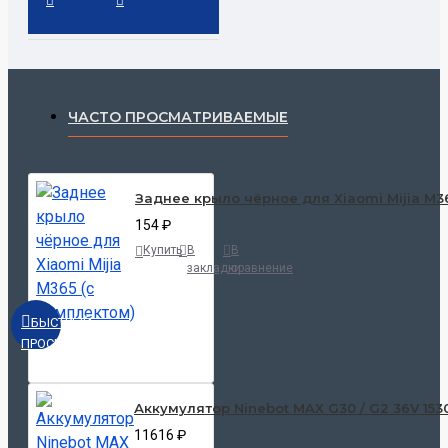
ЧАСТО ПРОСМАТРИВАЕМЫЕ
Заднее крыло чёрное для Xiaomi Mijia M3
154 ₽
Купить
В
В
закладки
сравнение
БЫСТРЫЙ
ПРОСМОТР
Аккумулятор Ninebot MAX G30 / G2 36V 15
11616 ₽