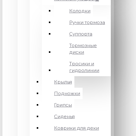
Колодки
Ручки тормоза
Суппорта
Тормозные
диски
Тросики и
гидролинии
Крылья
Подножки
Грипсы
Сиденья
Коврики для деки