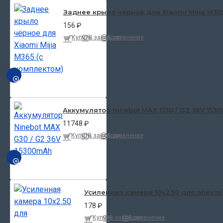
Заднее крыло чёрное для Xiaomi Mijia M36
156 ₽
Купить
В закладки
В сравнение
БЫСТРЫЙ ПРОСМОТР
Аккумулятор Ninebot MAX G30 / G2 36V 153
11748 ₽
Купить
В закладки
В сравнение
БЫСТРЫЙ ПРОСМОТР
Усиленная камера 10x2.50 для электр
178 ₽
Купить
В закладки
В сравнение