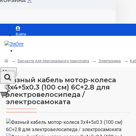
КОРЗИНА
Войти
Регистрация
Запчасти для персонального транспорта
Электроника
Каб
Menu
Фазный кабель мотор-колеса
3x4+5x0.3 (100 см) 6C+2.8 для
0
электровелосипеда /
электросамоката